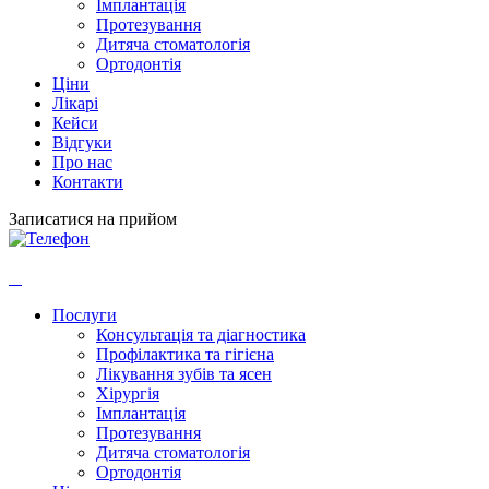
Імплантація
Протезування
Дитяча стоматологія
Ортодонтія
Ціни
Лікарі
Кейси
Відгуки
Про нас
Контакти
Записатися на прийом
Послуги
Консультація та діагностика
Профілактика та гігієна
Лікування зубів та ясен
Хірургія
Імплантація
Протезування
Дитяча стоматологія
Ортодонтія