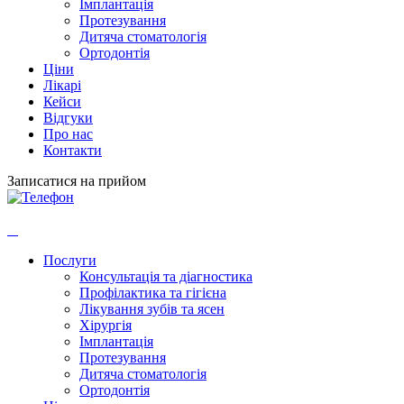
Імплантація
Протезування
Дитяча стоматологія
Ортодонтія
Ціни
Лікарі
Кейси
Відгуки
Про нас
Контакти
Записатися на прийом
Послуги
Консультація та діагностика
Профілактика та гігієна
Лікування зубів та ясен
Хірургія
Імплантація
Протезування
Дитяча стоматологія
Ортодонтія