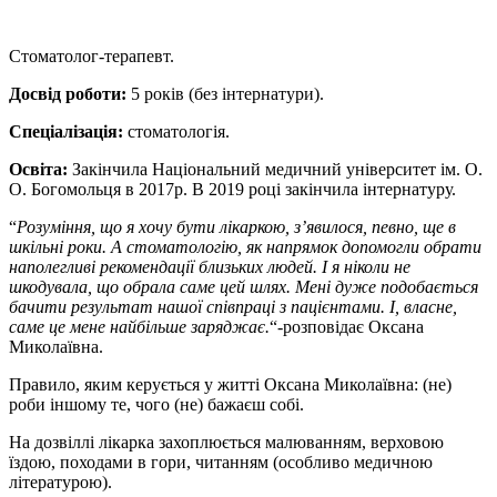
Стоматолог-терапевт.
Досвід роботи:
5 років (без інтернатури).
Спеціалізація:
стоматологія.
Освіта:
Закінчила Національний медичний університет ім. О.
О. Богомольця в 2017р. В 2019 році закінчила інтернатуру.
“
Розуміння, що я хочу бути лікаркою, з’явилося, певно, ще в
шкільні роки. А стоматологію, як напрямок допомогли обрати
наполегливі рекомендації близьких людей. І я ніколи не
шкодувала, що обрала саме цей шлях. Мені дуже подобається
бачити результат нашої співпраці з пацієнтами. І, власне,
саме це мене найбільше заряджає.
“-розповідає Оксана
Миколаївна.
Правило, яким керується у житті Оксана Миколаївна: (не)
роби іншому те, чого (не) бажаєш собі.
На дозвіллі лікарка захоплюється малюванням, верховою
їздою, походами в гори, читанням (особливо медичною
літературою).