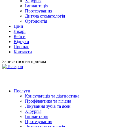
Хірургія
Імплантація
Протезування
Дитяча стоматологія
Ортодонтія
Ціни
Лікарі
Кейси
Відгуки
Про нас
Контакти
Записатися на прийом
Послуги
Консультація та діагностика
Профілактика та гігієна
Лікування зубів та ясен
Хірургія
Імплантація
Протезування
Дитяча стоматологія